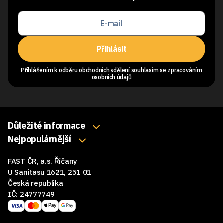
Přihlásit
Přihlášením k odběru obchodních sdělení souhlasím se
zpracováním
osobních údajů
Důležité informace
O nás
Nejpopulárnější
Klávesnice
Kontakty
FAST ČR, a.s. Říčany
Myši
Obchodní podmínky
U Sanitasu 1621, 251 01
Sluchátka
Česká republika
Reklamace a vrácení zboží
IČ: 24777749
Reproduktory
GDPR
Podložky pod myš
Ke stažení