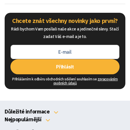
Chcete znát všechny novinky jako první?
Rádi bychom Vam posílali naše akce a jedinečné slevy. Stačí
zadat Váš e-mail a je to.
Přihlásit
Přihlášením k odběru obchodních sdělení souhlasím se
zpracováním
osobních údajů
Důležité informace
O nás
Nejpopulárnější
Klávesnice
Kontakty