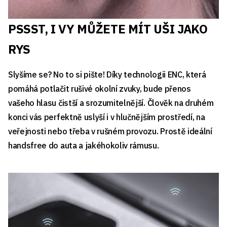
PSSST, I VY MŮŽETE MÍT UŠI JAKO
RYS
Slyšíme se? No to si pište! Díky technologii ENC, která
pomáhá potlačit rušivé okolní zvuky, bude přenos
vašeho hlasu čistší a srozumitelnější. Člověk na druhém
konci vás perfektně uslyší i v hlučnějším prostředí, na
veřejnosti nebo třeba v rušném provozu. Prostě ideální
handsfree do auta a jakéhokoliv rámusu.