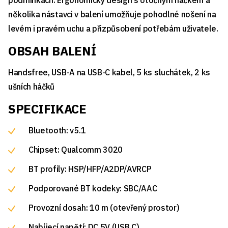
podmínkách. Ergonomický design s otočným háčkem a
několika nástavci v balení umožňuje pohodlné nošení na
levém i pravém uchu a přizpůsobení potřebám uživatele.
OBSAH BALENÍ
Handsfree, USB-A na USB-C kabel, 5 ks sluchátek, 2 ks
ušních háčků
SPECIFIKACE
Bluetooth: v5.1
Chipset: Qualcomm 3020
BT profily: HSP/HFP/A2DP/AVRCP
Podporované BT kodeky: SBC/AAC
Provozní dosah: 10 m (otevřený prostor)
Nabíjecí napětí: DC 5V (USB C)