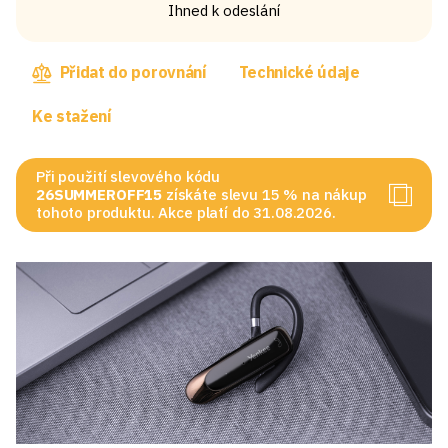
Ihned k odeslání
Přidat do porovnání
Technické údaje
Ke stažení
Při použití slevového kódu
26SUMMEROFF15
získáte slevu 15 % na nákup
tohoto produktu. Akce platí do 31.08.2026.