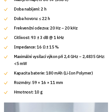
Doba nabíjení: 2 h
Doba hovoru: ≤ 22 h
Frekvenční odezva: 20 Hz – 20 kHz
Citlivost: 93 ± 3 dB @ 1 kHz
Impedance: 16 Ω ± 15 %
Maximální vysílací výkon při 2,4 GHz – 2,4835 GHz:
<5 mW
Kapacita baterie: 180 mAh (Li-Ion Polymer)
Rozměry: 59 × 16 × 11 mm
Hmotnost: 10 g