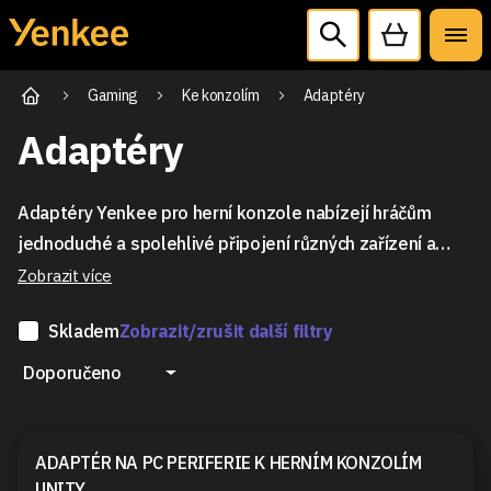
Gaming
Ke konzolím
Adaptéry
Adaptéry
Adaptéry Yenkee pro herní konzole nabízejí hráčům
jednoduché a spolehlivé připojení různých zařízení a
příslušenství. Umožňují snadné propojení ovladačů,
Zobrazit více
externích zařízení či rozšíření paměti, čímž přispívají k
Skladem
Zobrazit/zrušit další filtry
lepšímu a pohodlnějšímu hernímu zážitku.
Doporučeno
ADAPTÉR NA PC PERIFERIE K HERNÍM KONZOLÍM
UNITY