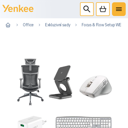
Office
Exkluzivní sady
Focus & Flow Setup WE