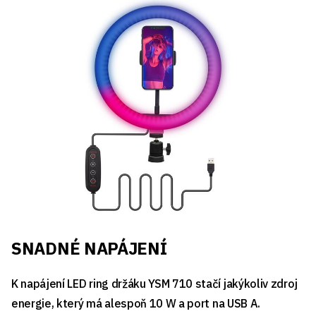
SNADNÉ NAPÁJENÍ
K napájení LED ring držáku YSM 710 stačí jakýkoliv zdroj
energie, který má alespoň 10 W a port na USB A.