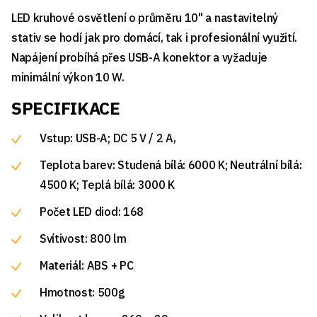
LED kruhové osvětlení o průměru 10" a nastavitelný
stativ se hodí jak pro domácí, tak i profesionální využití.
Napájení probíhá přes USB-A konektor a vyžaduje
minimální výkon 10 W.
SPECIFIKACE
Vstup: USB-A; DC 5 V / 2 A,
Teplota barev: Studená bílá: 6000 K; Neutrální bílá:
4500 K; Teplá bílá: 3000 K
Počet LED diod: 168
Svítivost: 800 lm
Materiál: ABS + PC
Hmotnost: 500g