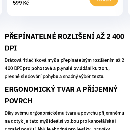
599 Kč
PŘEPÍNATELNÉ ROZLIŠENÍ AŽ 2 400
DPI
Drátová 4tlačítková myš s přepínatelným rozlišením až 2
400 DPI pro pohotové a plynulé ovládání kurzoru,
přesné sledování pohybu a snadný výběr textu.
ERGONOMICKÝ TVAR A PŘÍJEMNÝ
POVRCH
Díky svému ergonomickému tvaru a povrchu příjemnému
na dotyk je tato myš ideální volbou pro kancelářské i
domácí použití. Myš je vhodná pro leváky i praváky.