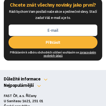
Chcete znát všechny novinky jako první?
Rádi bychom Vam posílali naše akce a jedinečné slevy. Stačí
zadat Váš e-mail a je to.
Přihlásit
Přihlášením k odběru obchodních sdělení souhlasím se
zpracováním
osobních údajů
Důležité informace
O nás
Nejpopulárnější
Klávesnice
Kontakty
FAST ČR, a.s. Říčany
Myši
Obchodní podmínky
U Sanitasu 1621, 251 01