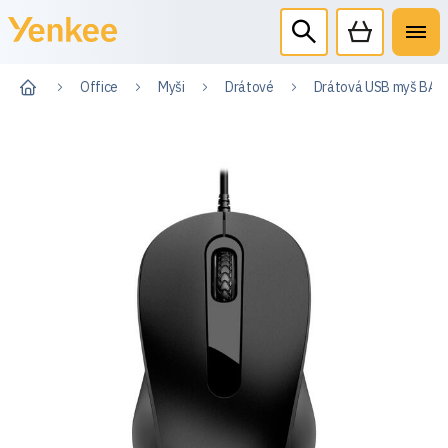
Office
Myši
Drátové
Drátová USB myš BAS