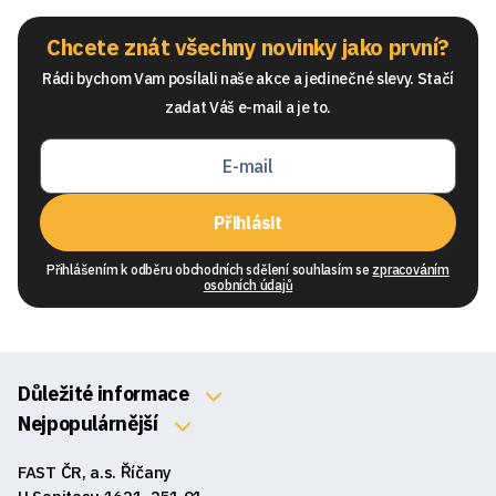
Chcete znát všechny novinky jako první?
Rádi bychom Vam posílali naše akce a jedinečné slevy. Stačí
zadat Váš e-mail a je to.
Přihlásit
Přihlášením k odběru obchodních sdělení souhlasím se
zpracováním
osobních údajů
Důležité informace
O nás
Nejpopulárnější
Klávesnice
Kontakty
FAST ČR, a.s. Říčany
Myši
Obchodní podmínky