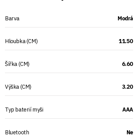
Barva
Modrá
Hloubka (CM)
11.50
Šířka (CM)
6.60
Výška (CM)
3.20
Typ baterií myši
AAA
Bluetooth
Ne