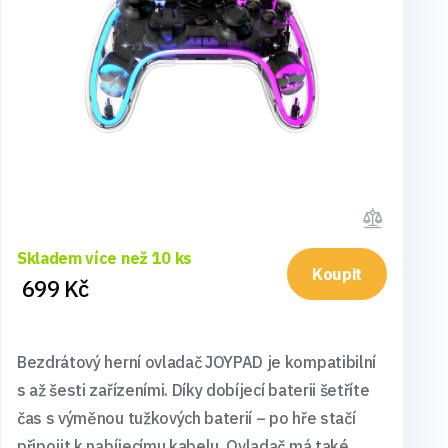
Skladem více než 10 ks
Koupit
699 Kč
Bezdrátový herní ovladač JOYPAD je kompatibilní
s až šesti zařízeními. Díky dobíjecí baterii šetříte
čas s výměnou tužkových baterií – po hře stačí
připojit k nabíjecímu kabelu. Ovladač má také ...