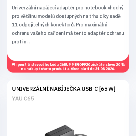
Univerzální napájecí adaptér pro notebook vhodný
pro většinu modelů dostupných na trhu díky sadě
11 odpojitelných konektorů. Pro maximální
ochranu vašeho zařízení má tento adaptér ochranu
proti n...
Při použití slevového kódu
26SUMMEROFF20
získáte slevu 20 %
na nákup tohoto produktu. Akce platí do 31.08.2026.
UNIVERZÁLNÍ NABÍJEČKA USB-C [65 W]
YAU C65