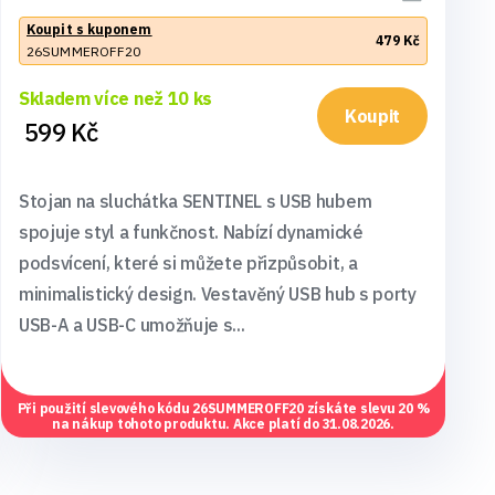
Koupit s kuponem
479 Kč
26SUMMEROFF20
Skladem více než 10 ks
Koupit
599 Kč
Stojan na sluchátka SENTINEL s USB hubem
spojuje styl a funkčnost. Nabízí dynamické
podsvícení, které si můžete přizpůsobit, a
minimalistický design. Vestavěný USB hub s porty
USB-A a USB-C umožňuje s...
Při použití slevového kódu
26SUMMEROFF20
získáte slevu 20 %
na nákup tohoto produktu. Akce platí do 31.08.2026.