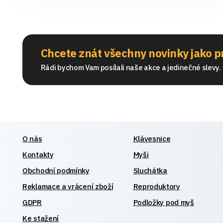
Chcete znát všechny novinky jako p
Rádi bychom Vam posílali naše akce a jedinečné slevy. S
O nás
Klávesnice
Kontakty
Myši
Obchodní podmínky
Sluchátka
Reklamace a vrácení zboží
Reproduktory
GDPR
Podložky pod myš
Ke stažení