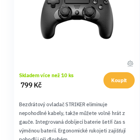
Skladem více než 10 ks
Koupit
799 Kč
Bezdrátový ovladač STRIKER eliminuje
nepohodlné kabely, takže můžete volně hrát z
gauče. Integrovaná dobíjecí baterie šetří čas s
výměnou baterií. Ergonomické rukojeti zajišťují
pohodlí i při dlouhém ...