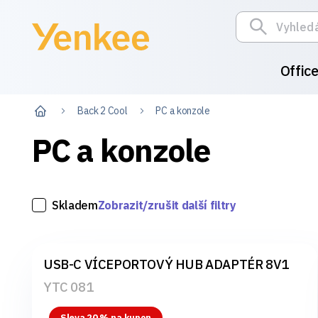
Offic
Back 2 Cool
PC a konzole
PC a konzole
Skladem
Zobrazit/zrušit další filtry
USB-C VÍCEPORTOVÝ HUB ADAPTÉR 8V1
YTC 081
Sleva 20 % na kupon