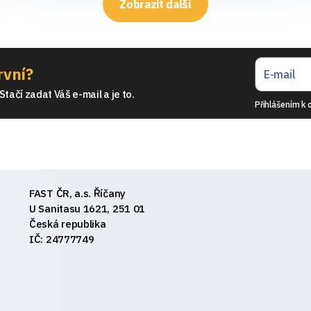
Zobrazit další
rvní?
tačí zadat Váš e-mail a je to.
Přihlášením k 
FAST ČR, a.s. Říčany
U Sanitasu 1621, 251 01
Česká republika
IČ: 24777749