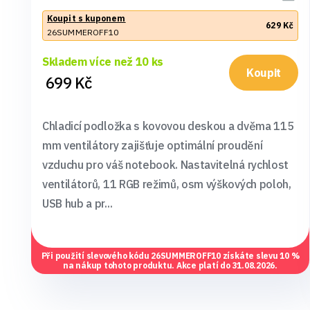
Koupit s kuponem
629 Kč
26SUMMEROFF10
Skladem více než 10 ks
Koupit
699 Kč
Chladicí podložka s kovovou deskou a dvěma 115
mm ventilátory zajišťuje optimální proudění
vzduchu pro váš notebook. Nastavitelná rychlost
ventilátorů, 11 RGB režimů, osm výškových poloh,
USB hub a pr...
Při použití slevového kódu
26SUMMEROFF10
získáte slevu 10 %
na nákup tohoto produktu. Akce platí do 31.08.2026.