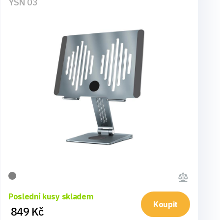
YSN 03
Poslední kusy skladem
Koupit
849 Kč