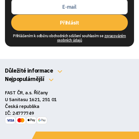
Přihlásit
Přihlášením k odběru obchodních sdělení souhlasím se
zpracováním
osobních údajů
Důležité informace
O nás
Nejpopulárnější
Klávesnice
Kontakty
FAST ČR, a.s. Říčany
Myši
Obchodní podmínky
U Sanitasu 1621, 251 01
Sluchátka
Česká republika
Reklamace a vrácení zboží
IČ: 24777749
Reproduktory
GDPR
Podložky pod myš
Ke stažení