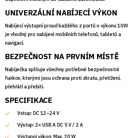
UNIVERZÁLNÍ NABÍJECÍ VÝKON
Nabíjecí výstupní proud každého z portů o výkonu 10W
je vhodný pro nabíjení mobilních telefonů, tabletů a
navigací.
BEZPEČNOST NA PRVNÍM MÍSTĚ
Nabíječka splňuje všechny potřebné bezpečnostní
funkce, kterými jsou ochrana proti zkratu, přetížení,
přehřátí a přebití.
SPECIFIKACE
Vstup: DC 12–24 V
Výstup: 2× USB A DC 5 V / 2 A
Výstupní výkon: Max. 20 W