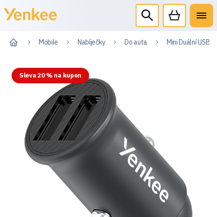
Mobile
Nabíječky
Do auta
Mini Duální USB a
Sleva 20 % na kupon