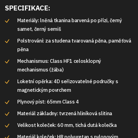
SPECIFIKACE:
Materiály: lněná tkanina barvená po přízi, černý
samet, černý semiš
Polstrování: za studena tvarovaná pěna, paměťová
pěna
Mechanismus: Class HF1 celosklopný
mechanismus (žába)
Loketní opěrka: 4D seřizovatelné područky s
magnetickým povrchem
Plynový píst: 65mm Class 4
Materiál základny: tvrzená hliníková slitina
Velikost koleček: 60 mm, tichá dutá kolečka
Materiál koleček: HR polyuretan s nylonovým