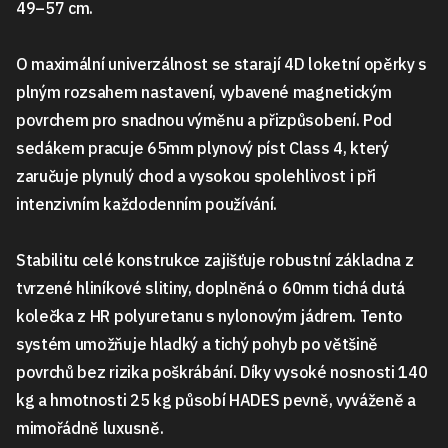
49–57 cm.
O maximální univerzálnost se starají 4D loketní opěrky s
plným rozsahem nastavení, vybavené magnetickým
povrchem pro snadnou výměnu a přizpůsobení. Pod
sedákem pracuje 65mm plynový píst Class 4, který
zaručuje plynulý chod a vysokou spolehlivost i při
intenzivním každodenním používání.
Stabilitu celé konstrukce zajišťuje robustní základna z
tvrzené hliníkové slitiny, doplněná o 60mm tichá dutá
kolečka z HR polyuretanu s nylonovým jádrem. Tento
systém umožňuje hladký a tichý pohyb po většině
povrchů bez rizika poškrábání. Díky vysoké nosnosti 140
kg a hmotnosti 25 kg působí HADES pevně, vyváženě a
mimořádně luxusně.