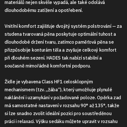
materiálů nejen skvěle vypadá, ale také odolává
dlouhodobému zatížení a opotřebení.
Vnitřní komfort zajišťuje dvojitý systém polstrování — za
studena tvarovaná pěna poskytuje optimální tuhost a
dlouhodobé držení tvaru, zatímco paměťová pěna se
přizpůsobije konturám těla a zvyšuje celkový komfort
při dlouhém sezení. HADES tak nabízí stabilní a
současně mimořádně komfortní podporu.
Židle je vybavena Class HF1 celosklopným
mechanismem (tzv. „žába“), který umožňuje plynulé
naklánění i uzamykání v požadované poloze. Opěrka zad
má samostatné nastavení v rozsahu 90° až 135°, takže
si lze snadno zvolit ideální pozici pro soustředěnou
práci i relaxaci. Výšku sedáku můžete upravit v rozsahu