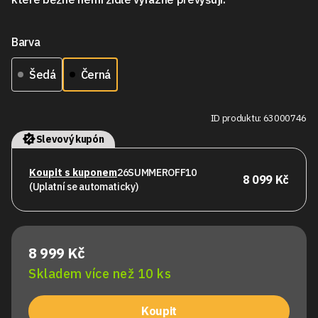
Barva
Šedá
Černá
ID produktu: 63000746
Slevový kupón
Koupit s kuponem
26SUMMEROFF10
8 099 Kč
(Uplatní se automaticky)
8 999 Kč
Skladem více než 10 ks
Koupit