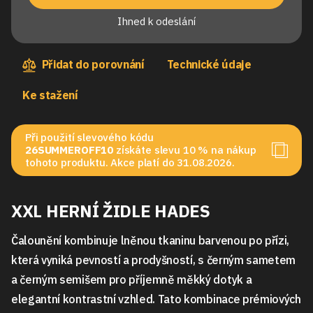
Ihned k odeslání
Přidat do porovnání
Technické údaje
Ke stažení
Při použití slevového kódu
26SUMMEROFF10
získáte slevu 10 % na nákup
tohoto produktu. Akce platí do 31.08.2026.
XXL HERNÍ ŽIDLE HADES
Čalounění kombinuje lněnou tkaninu barvenou po přízi,
která vyniká pevností a prodyšností, s černým sametem
a černým semišem pro příjemně měkký dotyk a
elegantní kontrastní vzhled. Tato kombinace prémiových