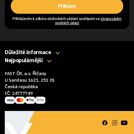
Přihlásit
Přihlášením k odběru obchodních sdělení souhlasím se
zpracováním
osobních údajů
Důležité informace
O nás
Nejpopulárnější
Klávesnice
Kontakty
FAST ČR, a.s. Říčany
Myši
Obchodní podmínky
U Sanitasu 1621, 251 01
Sluchátka
Česká republika
Reklamace a vrácení zboží
IČ: 24777749
Reproduktory
GDPR
Podložky pod myš
Ke stažení